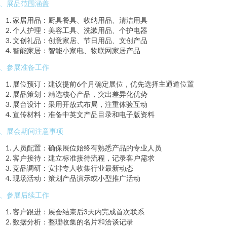
、展品范围涵盖
家居用品：厨具餐具、收纳用品、清洁用具
个人护理：美容工具、洗漱用品、个护电器
文创礼品：创意家居、节日用品、文创产品
智能家居：智能小家电、物联网家居产品
、参展准备工作
展位预订：建议提前6个月确定展位，优先选择主通道位置
展品策划：精选核心产品，突出差异化优势
展台设计：采用开放式布局，注重体验互动
宣传材料：准备中英文产品目录和电子版资料
、展会期间注意事项
人员配置：确保展位始终有熟悉产品的专业人员
客户接待：建立标准接待流程，记录客户需求
竞品调研：安排专人收集行业最新动态
现场活动：策划产品演示或小型推广活动
、参展后续工作
客户跟进：展会结束后3天内完成首次联系
数据分析：整理收集的名片和洽谈记录