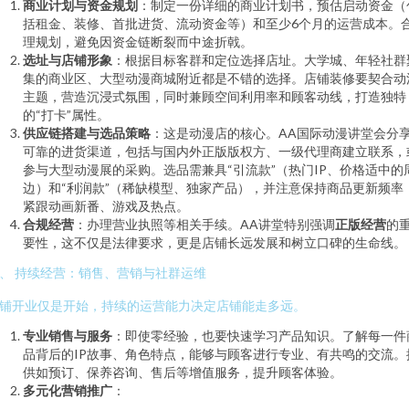
商业计划与资金规划
：制定一份详细的商业计划书，预估启动资金（
括租金、装修、首批进货、流动资金等）和至少6个月的运营成本。
理规划，避免因资金链断裂而中途折戟。
选址与店铺形象
：根据目标客群和定位选择店址。大学城、年轻社群
集的商业区、大型动漫商城附近都是不错的选择。店铺装修要契合动
主题，营造沉浸式氛围，同时兼顾空间利用率和顾客动线，打造独特
的“打卡”属性。
供应链搭建与选品策略
：这是动漫店的核心。AA国际动漫讲堂会分
可靠的进货渠道，包括与国内外正版版权方、一级代理商建立联系，
参与大型动漫展的采购。选品需兼具“引流款”（热门IP、价格适中的
边）和“利润款”（稀缺模型、独家产品），并注意保持商品更新频率
紧跟动画新番、游戏及热点。
合规经营
：办理营业执照等相关手续。AA讲堂特别强调
正版经营
的
要性，这不仅是法律要求，更是店铺长远发展和树立口碑的生命线。
、 持续经营：销售、营销与社群运维
铺开业仅是开始，持续的运营能力决定店铺能走多远。
专业销售与服务
：即使零经验，也要快速学习产品知识。了解每一件
品背后的IP故事、角色特点，能够与顾客进行专业、有共鸣的交流。
供如预订、保养咨询、售后等增值服务，提升顾客体验。
多元化营销推广
：