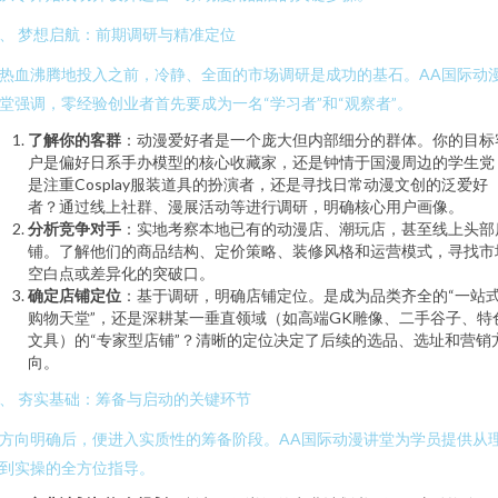
、 梦想启航：前期调研与精准定位
热血沸腾地投入之前，冷静、全面的市场调研是成功的基石。AA国际动
堂强调，零经验创业者首先要成为一名“学习者”和“观察者”。
了解你的客群
：动漫爱好者是一个庞大但内部细分的群体。你的目标
户是偏好日系手办模型的核心收藏家，还是钟情于国漫周边的学生党
是注重Cosplay服装道具的扮演者，还是寻找日常动漫文创的泛爱好
者？通过线上社群、漫展活动等进行调研，明确核心用户画像。
分析竞争对手
：实地考察本地已有的动漫店、潮玩店，甚至线上头部
铺。了解他们的商品结构、定价策略、装修风格和运营模式，寻找市
空白点或差异化的突破口。
确定店铺定位
：基于调研，明确店铺定位。是成为品类齐全的“一站
购物天堂”，还是深耕某一垂直领域（如高端GK雕像、二手谷子、特
文具）的“专家型店铺”？清晰的定位决定了后续的选品、选址和营销
向。
、 夯实基础：筹备与启动的关键环节
方向明确后，便进入实质性的筹备阶段。AA国际动漫讲堂为学员提供从
到实操的全方位指导。