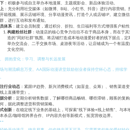
下
：积极参与或自主举办本地漫展、主题观影会、新品体验活动。
上
：充分利用社交媒体（如微博、B站、小红书、抖音）进行内容营销。
开箱视频、展示店铺环境、分享动漫资讯，打造个人或店铺IP。建立微信
群，进行互动和发布通知。
员体系
：建立会员制度，通过积分、折扣、生日福利等方式增强客户粘性
构建粉丝社群
：动漫店的核心竞争力往往不在于商品本身，而在于其
造的“同好社群”氛围。将店铺打造成本地动漫爱好者的线下据点，定
举办交流会、二手交换市场、桌游夜等活动，让店铺成为一个有温度
文化空间。
、 拥抱变化：学习、调整与长远发展
场与潮流瞬息万变。AA国际动漫讲堂鼓励创业者保持空杯心态，持续学
。
注行业动态
：紧跟IP趋势、新兴消费模式（如盲盒、众筹）、销售渠道变
线上直播带货）。
据分析
：定期分析销售数据，了解哪些商品畅销、哪些滞销，顾客的复购
何，据此调整进货和营销策略。
式创新
：在稳定线下业务的基础上，可探索“线下体验+线上销售”、与本
本杀店/咖啡馆跨界合作、IP内容共创等新模式，拓宽营收边界。
**
经验开动漫店，绝非易事，但也绝非遥不可及。它需要将炽热的爱好转化