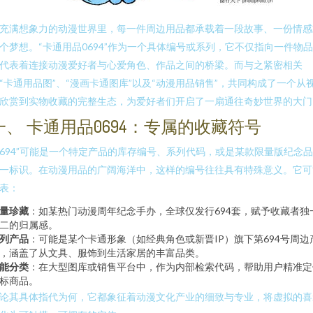
充满想象力的动漫世界里，每一件周边用品都承载着一段故事、一份情感
个梦想。“卡通用品0694”作为一个具体编号或系列，它不仅指向一件物
代表着连接动漫爱好者与心爱角色、作品之间的桥梁。而与之紧密相关
“卡通用品图”、“漫画卡通图库”以及“动漫用品销售”，共同构成了一个从
欣赏到实物收藏的完整生态，为爱好者们开启了一扇通往奇妙世界的大门
一、 卡通用品0694：专属的收藏符号
0694”可能是一个特定产品的库存编号、系列代码，或是某款限量版纪念
一标识。在动漫用品的广阔海洋中，这样的编号往往具有特殊意义。它可
表：
量珍藏
：如某热门动漫周年纪念手办，全球仅发行694套，赋予收藏者独
二的归属感。
列产品
：可能是某个卡通形象（如经典角色或新晋IP）旗下第694号周边
，涵盖了从文具、服饰到生活家居的丰富品类。
能分类
：在大型图库或销售平台中，作为内部检索代码，帮助用户精准定
标商品。
论其具体指代为何，它都象征着动漫文化产业的细致与专业，将虚拟的喜