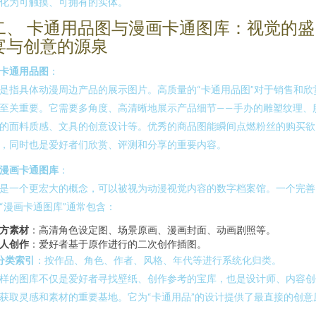
化为可触摸、可拥有的实体。
二、 卡通用品图与漫画卡通图库：视觉的盛
宴与创意的源泉
卡通用品图
：
是指具体动漫周边产品的展示图片。高质量的“卡通用品图”对于销售和欣
至关重要。它需要多角度、高清晰地展示产品细节——手办的雕塑纹理、
的面料质感、文具的创意设计等。优秀的商品图能瞬间点燃粉丝的购买欲
，同时也是爱好者们欣赏、评测和分享的重要内容。
漫画卡通图库
：
是一个更宏大的概念，可以被视为动漫视觉内容的数字档案馆。一个完善
“漫画卡通图库”通常包含：
方素材
：高清角色设定图、场景原画、漫画封面、动画剧照等。
人创作
：爱好者基于原作进行的二次创作插图。
分类索引
：按作品、角色、作者、风格、年代等进行系统化归类。
样的图库不仅是爱好者寻找壁纸、创作参考的宝库，也是设计师、内容创
获取灵感和素材的重要基地。它为“卡通用品”的设计提供了最直接的创意
。