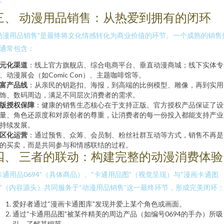
三、 动漫用品销售：从热爱到拥有的闭环
动漫用品销售”是最终将文化情感转化为商业价值的环节。一个成熟的销售
通常包含：
元化渠道
：线上官方旗舰店、综合电商平台、垂直动漫商城；线下实体专
、动漫展会（如Comic Con）、主题咖啡馆等。
富产品线
：从亲民的钥匙扣、海报，到高端的比例模型、雕像，再到实用
饰、数码周边，满足不同层次消费者的需求。
版授权保障
：健康的销售生态核心在于支持正版。官方授权产品保证了设
量、角色还原度和对原创者的尊重，让消费者的每一份投入都能支持产业
持续发展。
区化运营
：通过预售、众筹、会员制、粉丝社群互动等方式，销售不再是
的买卖，而是共同参与和情感联结的过程。
四、 三者的联动：构建完整的动漫消费体验
卡通用品0694”（具体商品）、“卡通用品图”（视觉呈现）与“漫画卡通图
”（内容源头）共同服务于“动漫用品销售”这一最终环节，形成完美闭环
爱好者通过“漫画卡通图库”发现并爱上某个角色或画面。
通过“卡通用品图”被某件精美的周边产品（如编号0694的手办）所吸
引，了解其细节。