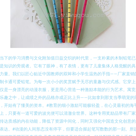
当下的学习消费与文化附加值日益交织的时代里，一支朴素的木制铅笔已
是知识的旁观者。它有了眼神，有了表情，更有了儿童集体人格觉醒的具
力量。我们以匠心贴近中国教师的双眸和小学生温热的手指——厂家直销
制卡通可爱铅笔。为每一次小小的奖赏赋予无尽的童趣与仪式感。它穿上
仅是一身漂亮的动漫衣服，更是用心营造一种激励本能的行为艺术。寓竞
乐趣之中，让成绩之外的品格亦成正比上升——比如拿到那支当季萌宠的
，开始有了懂美的资本。#教育的细小激励可能极轻盈，在心灵最初的海
上，只要有一道可爱的波光便可以清澈全世界。这种专用奖励品带有厂家
传达质感的内在动能，降低了资源中间化，同时又强化中国造文化创意的
表达。#动漫的人间形态没有停字，但要适合握起笔写数数的那一刻。所