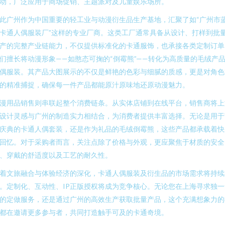
动，广泛应用于商场促销、主题派对及儿童娱乐场所。
此广州作为中国重要的轻工业与动漫衍生品生产基地，汇聚了如“广州市
卡通人偶服装厂”这样的专业厂商。这类工厂通常具备从设计、打样到批
产的完整产业链能力，不仅提供标准化的卡通服饰，也承接各类定制订单
们擅长将动漫形象——如憨态可掬的“倒霉熊”——转化为高质量的毛绒产
偶服装。其产品大图展示的不仅是鲜艳的色彩与细腻的质感，更是对角色
的精准捕捉，确保每一件产品都能原汁原味地还原动漫魅力。
漫用品销售则串联起整个消费链条。从实体店铺到在线平台，销售商将上
设计灵感与广州的制造实力相结合，为消费者提供丰富选择。无论是用于
庆典的卡通人偶套装，还是作为礼品的毛绒倒霉熊，这些产品都承载着快
回忆。对于采购者而言，关注点除了价格与外观，更应聚焦于材质的安全
、穿戴的舒适度以及工艺的耐久性。
着文旅融合与体验经济的深化，卡通人偶服装及衍生品的市场需求将持续
。定制化、互动性、IP正版授权将成为竞争核心。无论您在上海寻求独一
的定做服务，还是通过广州的高效生产获取批量产品，这个充满想象力的
都在邀请更多参与者，共同打造触手可及的卡通奇境。